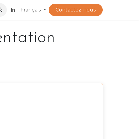
​
Français
Contactez-nous
entation