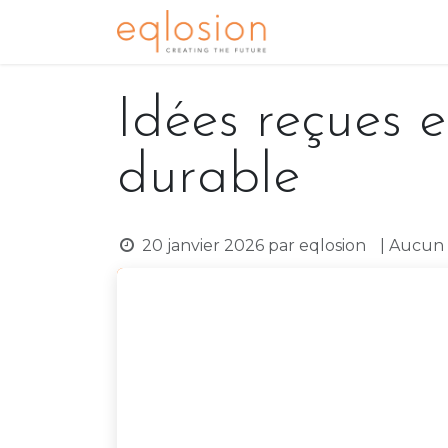
Se rendre au contenu
Accueil
Notre ex
Idées reçues e
durable
20 janvier 2026
par
eqlosion
| Aucun 