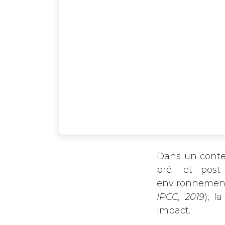
Dans un contex
pré- et post-
environnement
IPCC, 2019​
), l
impact.