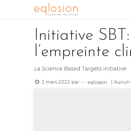
Se rendre au contenu
Accueil
Notre ex
Initiative SBT
l’empreinte cl
La Science Based Targets initiative
2 mars 2022
par
| Aucun 
eqlosion