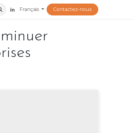
​
Français
Contactez-nous
iminuer
rises