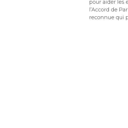
pour aider les 
l’Accord de Pa
reconnue qui p
based targets)
atteindre. Les
yeux des invest
leur permetten
commerciaux q
au long de leu
initiative SBTI
volatils et qui 
l’objet d’interd
La SBTI s’adres
La SBTI n’est p
moyennes entr