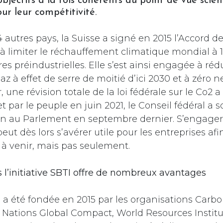
bjectifs à la fois cohérents du point de vue scien
our leur compétitivité.
94 autres pays, la Suisse a signé en 2015 l’Accord de
 à limiter le réchauffement climatique mondial à 
s préindustrielles. Elle s’est ainsi engagée à réd
z à effet de serre de moitié d’ici 2030 et à zéro ne
, une révision totale de la loi fédérale sur le Co2 
t par le peuple en juin 2021, le Conseil fédéral a
on au Parlement en septembre dernier. S’engage
peut dès lors s’avérer utile pour les entreprises afi
s à venir, mais pas seulement.
 l’initiative SBTI offre de nombreux avantages
I
a été fondée en 2015 par les organisations Carbo
d Nations Global Compact, World Resources Instit