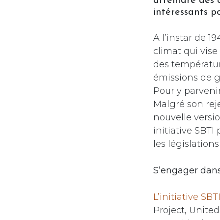
atteindre des o
intéressants p
A l’instar de 1
climat qui vise
des température
émissions de ga
Pour y parvenir
Malgré son reje
nouvelle versi
initiative SBTI 
les législation
S’engager dans
L’initiative SBT
Project, Unite