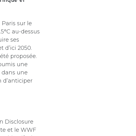
tifique et
 Paris sur le
1.5°C au-dessus
uire ses
t d’ici 2050.
a été proposée.
 soumis une
r dans une
n d’anticiper
n Disclosure
ute et le WWF