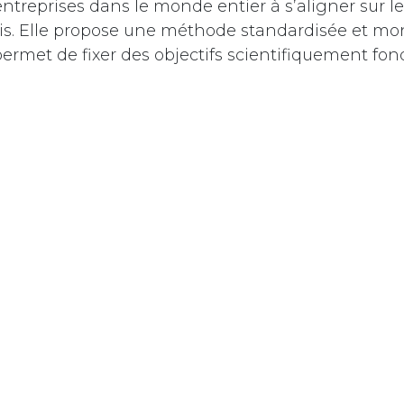
entreprises dans le monde entier à s’aligner sur le
ris. Elle propose une méthode standardisée et m
ermet de fixer des objectifs scientifiquement fon
, ainsi qu’une marche à suivre et un accompagn
 démarches adoptées par les entreprises sont ainsi
isseurs et des clients et améliorent leur image. De
t de se positionner favorablement auprès de part
ui souhaitent eux-mêmes réduire leurs émission
r chaîne d’approvisionnement. Finalement, s’en
 aide à se détourner des énergies fossiles dont les 
risquent de se voir attribuer de nouvelles taxes voi
ictions.
se aux entreprises de toutes tailles
as réservée aux grandes firmes multinationales. Le
eprises (PME) peuvent également s’y engager e