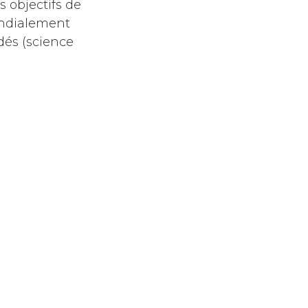
s objectifs de
ondialement
dés (science
ement pour les
 crédibles aux
 plus, elles
enaires
s carbone tout
gager dans une
prix sont
re de faire
s petites et
t
bénéficient