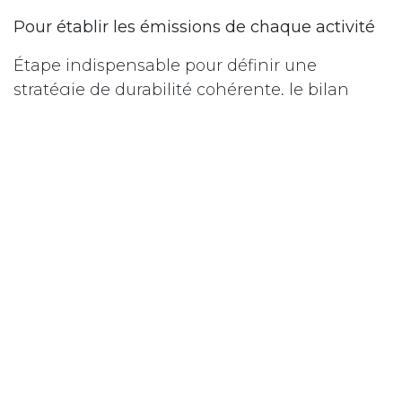
Pour établir les émissions de chaque activité
Étape indispensable pour définir une
stratégie de durabilité cohérente, le bilan
carbone consiste à calculer toutes les
émissions de gaz à effet de serre produites
directement et indirectement par:
un produit, et ce durant tout son cycle de
vie, de l’extraction des matières premières
nécessaires à sa production jusqu’à sa fin
de vie.
un projet, durant toute sa durée.
une entreprise ou une collectivité
publique au cours d’une année de
référence.