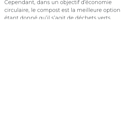
Cependant, dans un objectif d’économie
circulaire, le compost est la meilleure option
étant donné qu’il s’agit de déchets verts
urbains produits sur place.
Pourquoi les sols urbains sont-ils peu fertiles ?
Les sols naturels sont composés de plusieurs
couches superficielles enrichies par des
millions d’années d’évolution. A l’inverse, les
sols urbains sont peu profonds, compacts,
peu aérés et pauvres en réserve d’eau. Ils sont
par conséquent peu fertiles et ne peuvent
restituer que peu de services écosystémiques.
Par ailleurs, même si les sols urbains sont
potentiellement déjà riches en matières
organiques, le simple fait d’en ajouter ne les