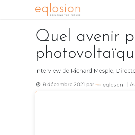
Se rendre au contenu
Accueil
Notre ex
Quel avenir p
photovoltaïqu
Interview de Richard Mesple, Direct
8 décembre 2021
par
| A
eqlosion