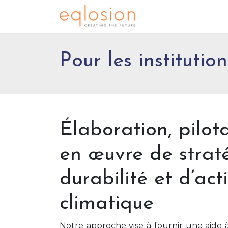
Se rendre au contenu
Accueil
Notre ex
Pour les institutio
Élaboration, pilot
en œuvre de strat
durabilité et d’act
climatique
Notre approche vise à fournir une aide à 