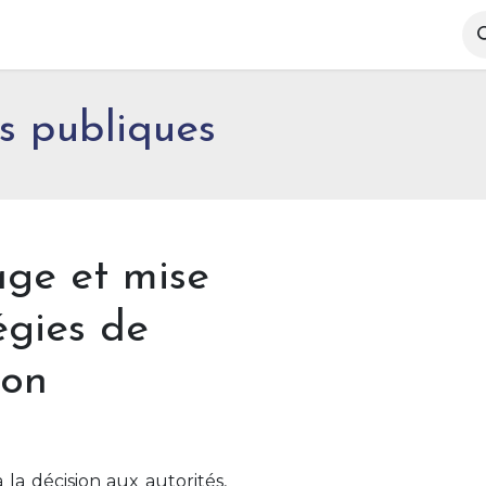
pertise
Notre équipe
Actualités
Références
ns publiques
age et mise
égies de
ion
la décision aux autorités,