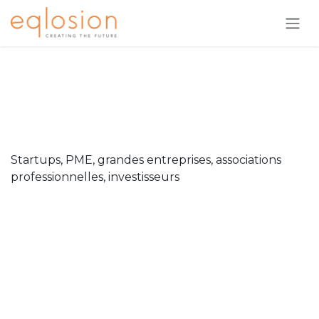
Se rendre au contenu
Une expertise au service du
secteur privé
Startups, PME, grandes entreprises, associations
professionnelles, investisseurs